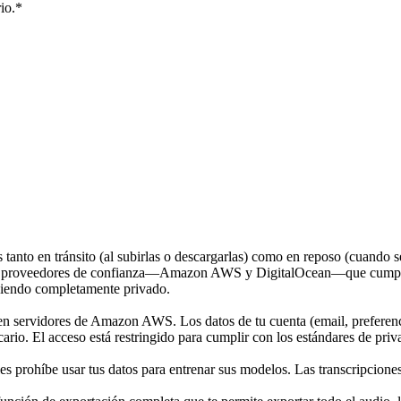
io.
*
as tanto en tránsito (al subirlas o descargarlas) como en reposo (cuando
con proveedores de confianza—Amazon AWS y DigitalOcean—que cumplen c
a siendo completamente privado.
 en servidores de Amazon AWS. Los datos de tu cuenta (email, preferen
rio. El acceso está restringido para cumplir con los estándares de priva
ohíbe usar tus datos para entrenar sus modelos. Las transcripciones y