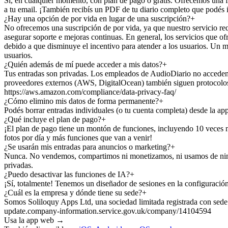
Sí, en cualquier momento, con plan de pago o gratis. Ofrecemos una f
a tu email. ¡También recibís un PDF de tu diario completo que podés 
¿Hay una opción de por vida en lugar de una suscripción?
+
No ofrecemos una suscripción de por vida, ya que nuestro servicio re
asegurar soporte e mejoras continuas. En general, los servicios que of
debido a que disminuye el incentivo para atender a los usuarios. Un m
usuarios.
¿Quién además de mí puede acceder a mis datos?
+
Tus entradas son privadas. Los empleados de AudioDiario no acceden a 
proveedores externos (AWS, DigitalOcean) también siguen protocolos es
https://aws.amazon.com/compliance/data-privacy-faq/
¿Cómo elimino mis datos de forma permanente?
+
Podés borrar entradas individuales (o tu cuenta completa) desde la a
¿Qué incluye el plan de pago?
+
¡El plan de pago tiene un montón de funciones, incluyendo 10 veces má
fotos por día y más funciones que van a venir!
¿Se usarán mis entradas para anuncios o marketing?
+
Nunca. No vendemos, compartimos ni monetizamos, ni usamos de ning
privadas.
¿Puedo desactivar las funciones de IA?
+
¡Sí, totalmente! Tenemos un diseñador de sesiones en la configuració
¿Cuál es la empresa y dónde tiene su sede?
+
Somos Soliloquy Apps Ltd, una sociedad limitada registrada con sede
update.company-information.service.gov.uk/company/14104594
Usa la app web →