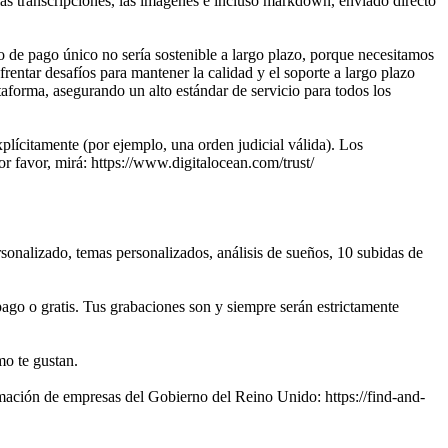
las transcripciones, las imágenes e incluso markdown, enviado directo
 de pago único no sería sostenible a largo plazo, porque necesitamos
rentar desafíos para mantener la calidad y el soporte a largo plazo
taforma, asegurando un alto estándar de servicio para todos los
plícitamente (por ejemplo, una orden judicial válida). Los
r favor, mirá: https://www.digitalocean.com/trust/
sonalizado, temas personalizados, análisis de sueños, 10 subidas de
 o gratis. Tus grabaciones son y siempre serán estrictamente
mo te gustan.
mación de empresas del Gobierno del Reino Unido: https://find-and-