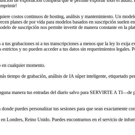
unción de exportación completa que te permite exportar todo el audio, 
imprimir!
quiere costos continuos de hosting, análisis y mantenimiento. Un modelo
recen planes de por vida para modelos basados en suscripción suelen enf
odelo de suscripción nos permite invertir de manera constante en la pla
tus grabaciones ni a tus transcripciones a menos que la ley lo exija ex
trictos y no pueden acceder a tus datos sin requerimientos legales. Po
pp en cualquier momento.
s tiempo de grabación, análisis de IA súper inteligente, etiquetado per
una manera tus entradas del diario salvo para SERVIRTE A TI—de pago
n donde puedes personalizar tus sesiones para que sean exactamente co
 en Londres, Reino Unido. Puedes encontrarnos en el servicio de infor