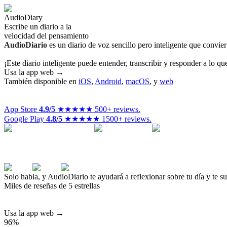
Audio
Diary
Escribe un diario a la
velocidad del pensamiento
AudioDiario
es un diario de voz sencillo pero inteligente que convie
¡Este diario inteligente puede entender, transcribir y responder a lo qu
Usa la app web →
También disponible en
iOS
,
Android
,
macOS
,
y
web
App Store
4.9/5
★★★★★
500+ reviews.
Google Play
4.8/5
★★★★★
1500+ reviews.
Solo habla, y AudioDiario te ayudará a reflexionar sobre tu día y te s
Miles de reseñas de 5 estrellas
Usa la app web →
96%